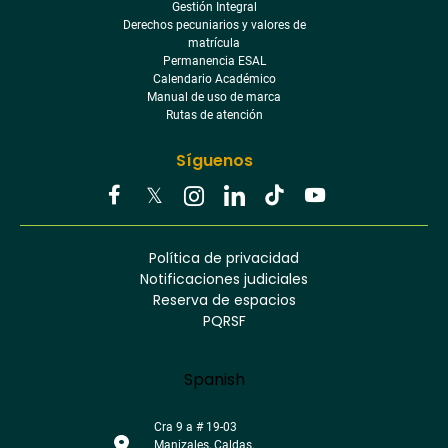
Gestión Integral
Derechos pecuniarios y valores de
matrícula
Permanencia ESAL
Calendario Académico
Manual de uso de marca
Rutas de atención
Síguenos
Youtube
Facebook
Twitter
Tiktok
Política de privacidad
Instagram
Menú
Linkedin
Notificaciones judiciales
footer
Reserva de espacios
PQRSF
Language
Spanish
Cra 9 a # 19-03
Manizales, Caldas.