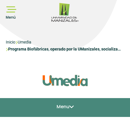
Pasar
al
contenido
principal
Menú
Sobrescribir
Inicio
Umedia
Programa Biofábricas, operado por la UManizales, socializa
enlaces
avances ante la Gobernación de Caldas
de
ayuda
a
la
navegación
Menu