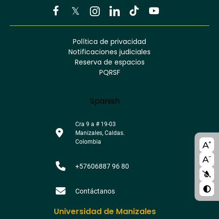
Youtube
Facebook
Twitter
Tiktok
Política de privacidad
Instagram
Menú
Linkedin
Notificaciones judiciales
footer
Reserva de espacios
PQRSF
Language
Spanish
Cra 9 a # 19-03
Manizales, Caldas.
A11y
Colombia
bloc
+57606887 96 80
Contáctanos
Universidad de Manizales