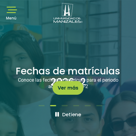
Pasar
al
contenido
principal
Menú
Barra
de
notificaciones
Fechas de matrículas
2026-2
Conoce las fechas de matrícula para el periodo
académico 2026-2
Ver más
Detiene