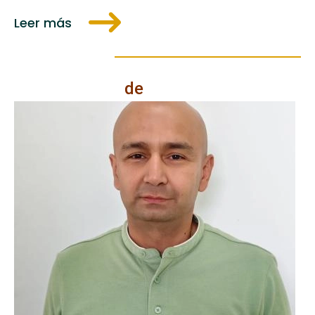
Leer más
de de
de