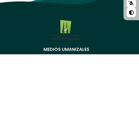
MEDIOS UMANIZALES
Menú
pre
UMedia
footer
Canal UM
UMFM Radio
Revistas
Podcast
Directorio
ESTUDIAR EN LA UMANIZALES
Pregrados
Especializaciones
Maestrías
Doctorados