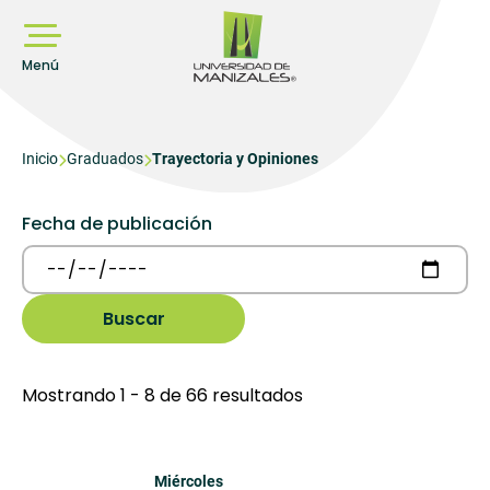
Pasar
al
contenido
principal
Menú
Sobrescribir
Inicio
Graduados
Trayectoria y Opiniones
enlaces
de
Fecha de publicación
ayuda
a
la
navegación
Mostrando 1 - 8 de 66 resultados
Miércoles 25 de Marzo de 2026
Miércoles