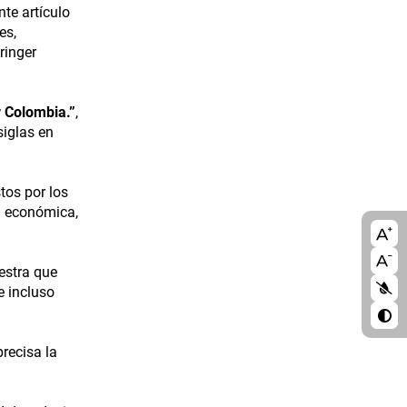
te artículo
es,
ringer
r Colombia.”
,
siglas en
tos por los
a económica,
A11
blo
estra que
e incluso
recisa la