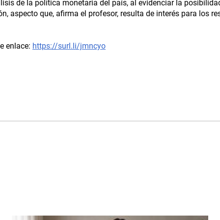
sis de la política monetaria del país, al evidenciar la posibilida
n, aspecto que, afirma el profesor, resulta de interés para los r
te enlace:
https://surl.li/jmncyo