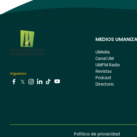
MEDIOS UMANIZA
Menú
pre
UMedia
Canal UM
footer
UMFM Radio
Revistas
Síguenos
Podcast
Directorio
Youtube
Facebook
Tiktok
Twitter
Instagram
Linkedin
Política de privacidad
Menú