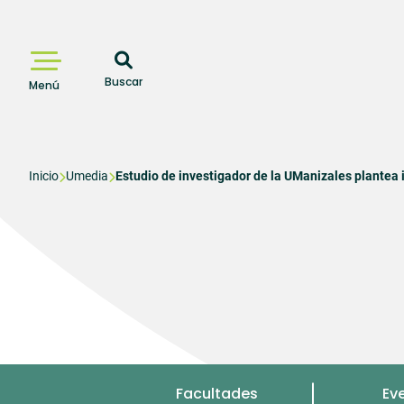
Pasar
al
contenido
principal
Buscar
Menú
Sobrescribir
Inicio
Umedia
Estudio de investigador de la UManizales plantea 
enlaces
de
ayuda
a
la
navegación
Menu
Facultades
Ev