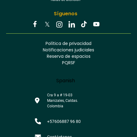
Síguenos
Youtube
Facebook
Twitter
Tiktok
Política de privacidad
Instagram
Menú
Linkedin
Notificaciones judiciales
footer
Reserva de espacios
PQRSF
Language
Spanish
Cra 9 a # 19-03
Manizales, Caldas.
Colombia
+57606887 96 80
Contáctanos