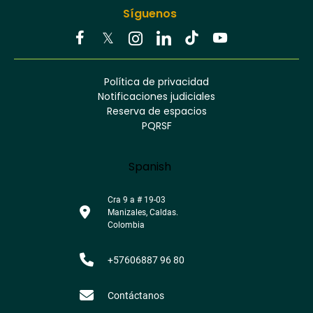
Síguenos
Youtube
Facebook
Twitter
Tiktok
Política de privacidad
Instagram
Menú
Linkedin
Notificaciones judiciales
footer
Reserva de espacios
PQRSF
Language
Spanish
Cra 9 a # 19-03
Manizales, Caldas.
Colombia
+57606887 96 80
Contáctanos