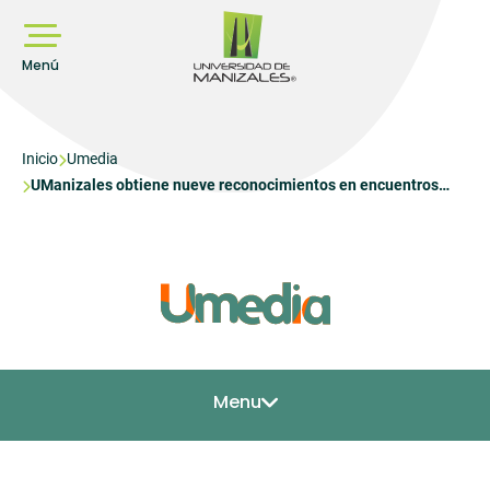
Pasar
al
contenido
principal
Menú
Sobrescribir
Inicio
Umedia
UManizales obtiene nueve reconocimientos en encuentros
enlaces
departamentales de semilleros de investigación
de
ayuda
a
la
navegación
Menu