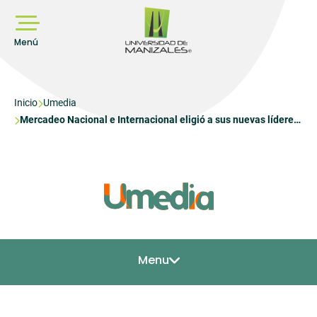
Pasar
al
contenido
principal
Menú
Sobrescribir
Inicio
Umedia
Mercadeo Nacional e Internacional eligió a sus nuevas líderes
enlaces
estudiantiles
de
ayuda
a
la
navegación
Menu