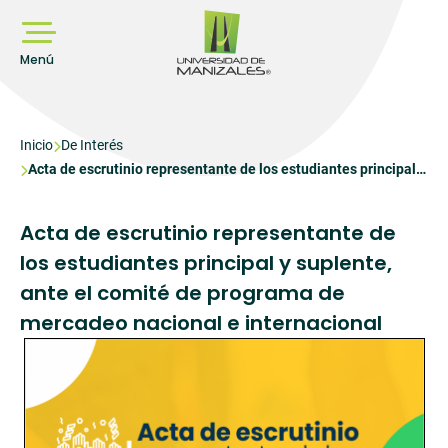
Pasar
al
contenido
principal
Menú
Sobrescribir
Inicio
De Interés
Acta de escrutinio representante de los estudiantes principal y
enlaces
suplente, ante el comité de programa de mercadeo nacional e
de
internacional
ayuda
Acta de escrutinio representante de
a
los estudiantes principal y suplente,
la
ante el comité de programa de
navegación
mercadeo nacional e internacional