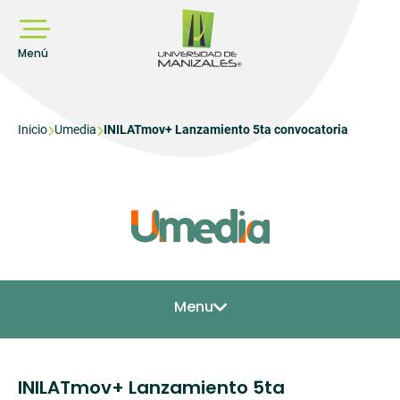
Pasar
al
contenido
principal
Menú
Sobrescribir
Inicio
Umedia
INILATmov+ Lanzamiento 5ta convocatoria
enlaces
de
ayuda
a
la
navegación
Menu
INILATmov+ Lanzamiento 5ta