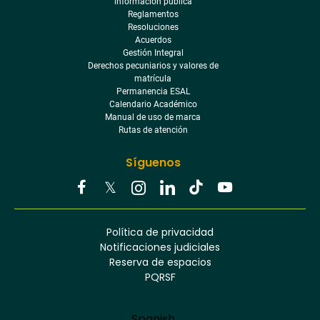
información pública
Reglamentos
Resoluciones
Acuerdos
Gestión Integral
Derechos pecuniarios y valores de
matrícula
Permanencia ESAL
Calendario Académico
Manual de uso de marca
Rutas de atención
Síguenos
Youtube
Facebook
Twitter
Tiktok
Política de privacidad
Instagram
Menú
Linkedin
Notificaciones judiciales
footer
Reserva de espacios
PQRSF
Language
Spanish