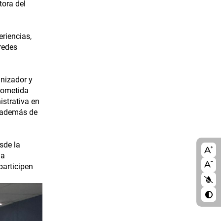
tora del
eriencias,
redes
anizador y
rometida
istrativa en
, además de
sde la
A11
la
blo
articipen