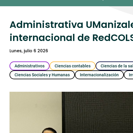
Umedia
Administrativa UManizale
internacional de RedCOLS
lunes, julio 6 2026
Administrativos
Ciencias contables
Ciencias de la sa
Ciencias Sociales y Humanas
Internacionalización
In