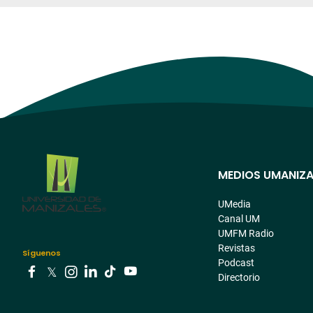
MEDIOS UMANIZA
Menú
pre
UMedia
Canal UM
footer
UMFM Radio
Revistas
Síguenos
Podcast
Directorio
Youtube
Facebook
Tiktok
Twitter
Instagram
Linkedin