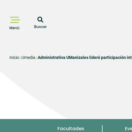
Pasar
al
contenido
principal
Buscar
Menú
Sobrescribir
Inicio
Umedia
Administrativa UManizales lideró participación i
enlaces
de
ayuda
a
la
navegación
Menu
Facultades
Ev