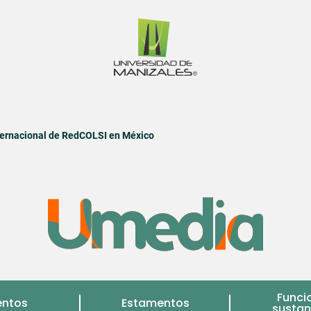
nternacional de RedCOLSI en México
Funci
entos
Estamentos
sustan