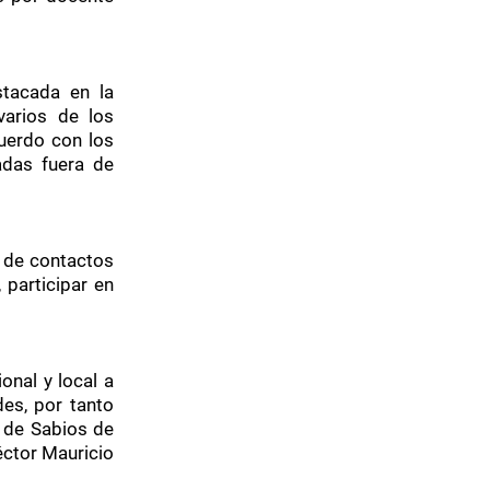
stacada en la
varios de los
uerdo con los
adas fuera de
d de contactos
participar en
onal y local a
es, por tanto
l de Sabios de
éctor Mauricio