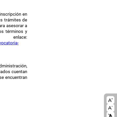
inscripción en
os trámites de
ra asesorar a
os términos y
 enlace:
vocatoria-
ministración,
orados cuentan
 se encuentran
A11
blo