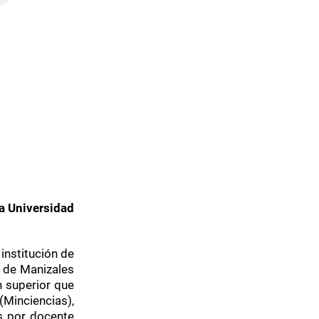
la Universidad
institución de
d de Manizales
n superior que
(Minciencias),
es por docente