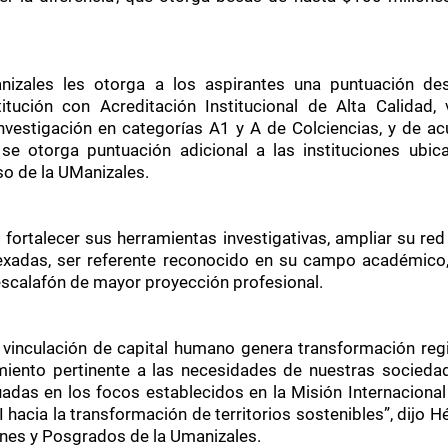
nizales les otorga a los aspirantes una puntuación de
tución con Acreditación Institucional de Alta Calidad, 
vestigación en categorías A1 y A de Colciencias, y de ac
 se otorga puntuación adicional a las instituciones ubic
so de la UManizales.
á fortalecer sus herramientas investigativas, ampliar su re
exadas, ser referente reconocido en su campo académico, 
 escalafón de mayor proyección profesional.
vinculación de capital humano genera transformación regi
miento pertinente a las necesidades de nuestras sociedad
tuadas en los focos establecidos en la Misión Internaciona
 hacia la transformación de territorios sostenibles”, dijo H
ones y Posgrados de la Umanizales.