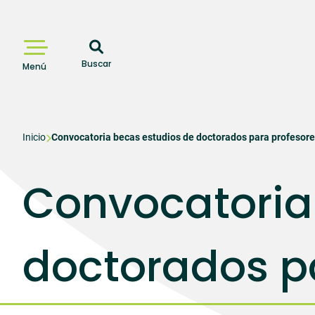
Pasar
al
contenido
principal
Buscar
Menú
Sobrescribir
Inicio
Convocatoria becas estudios de doctorados para profesore
enlaces
Convocatoria
de
ayuda
a
doctorados pa
la
navegación