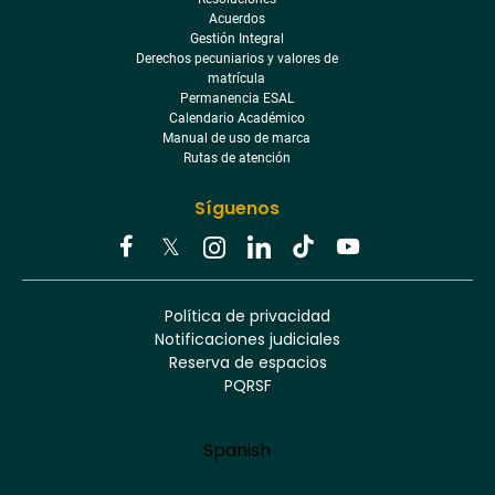
Acuerdos
Gestión Integral
Derechos pecuniarios y valores de
matrícula
Permanencia ESAL
Calendario Académico
Manual de uso de marca
Rutas de atención
Síguenos
Youtube
Facebook
Twitter
Tiktok
Política de privacidad
Instagram
Menú
Linkedin
Notificaciones judiciales
footer
Reserva de espacios
PQRSF
Language
Spanish