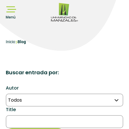
Pasar
al
contenido
principal
Menú
Sobrescribir
Inicio
Blog
enlaces
de
ayuda
Buscar entrada por:
a
la
Autor
navegación
Todos
Title