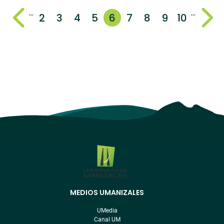
…
…
2
3
4
5
6
7
8
9
10
MEDIOS UMANIZALES
Menú
pre
UMedia
footer
Canal UM