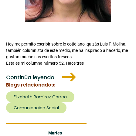
Hoy me permito escribir sobre lo cotidiano, quizás Luis F. Molina,
también columnista de este medio, me ha inspirado a hacerlo, me
gustan mucho sus escritos frescos.
Esta es mi columna número 52. Hace tres
Continúa leyendo
Blogs relacionados:
Elizabeth Ramírez Correa
Comunicación Social
Martes 9 de Agosto de 2022
Martes