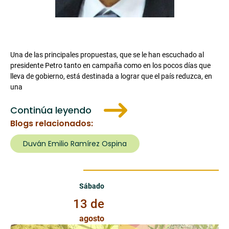
Una de las principales propuestas, que se le han escuchado al
presidente Petro tanto en campaña como en los pocos días que
lleva de gobierno, está destinada a lograr que el país reduzca, en
una
Continúa leyendo
Blogs relacionados:
Duván Emilio Ramírez Ospina
Sábado 13 de Agosto de 2022
Sábado
13 de
agosto