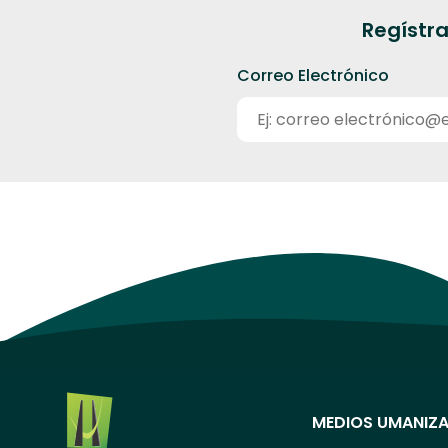
Regístra
Correo Electrónico
MEDIOS UMANIZA
Menú