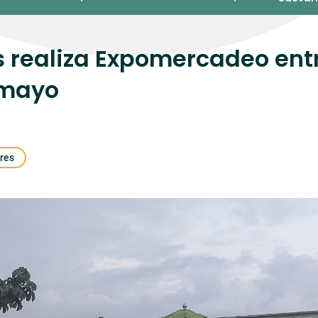
 realiza Expomercadeo entr
e mayo
res