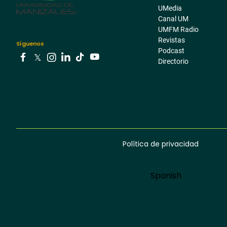
pre
UMedia
Canal UM
footer
UMFM Radio
Revistas
Síguenos
Podcast
Directorio
Youtube
Facebook
Tiktok
Twitter
Instagram
Linkedin
Política de privacidad
Menú
footer
Language
Spanish