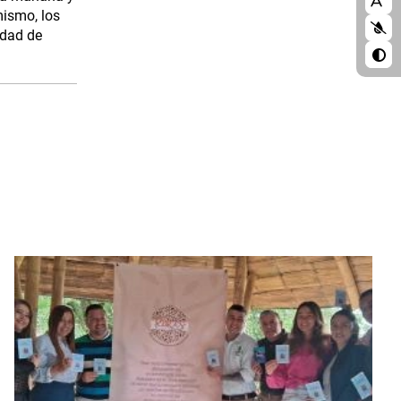
blo
mismo, los
idad de