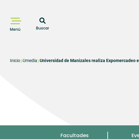
Pasar
al
contenido
principal
Buscar
Menú
Sobrescribir
Inicio
Umedia
Universidad de Manizales realiza Expomercadeo en
enlaces
de
ayuda
a
la
navegación
Menu
Facultades
Ev