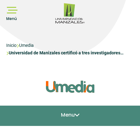
Pasar
al
contenido
principal
Menú
Sobrescribir
Inicio
Umedia
Universidad de Manizales certificó a tres investigadores
enlaces
posdoctorales en saberes y lenguajes del sur
de
ayuda
a
la
navegación
Menu