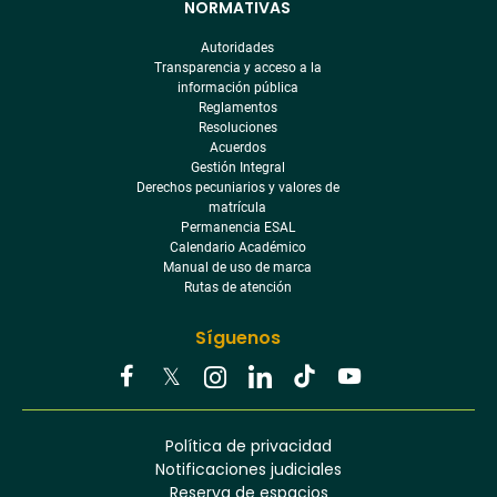
NORMATIVAS
Autoridades
Transparencia y acceso a la
información pública
Reglamentos
Resoluciones
Acuerdos
Gestión Integral
Derechos pecuniarios y valores de
matrícula
Permanencia ESAL
Calendario Académico
Manual de uso de marca
Rutas de atención
Síguenos
Youtube
Facebook
Twitter
Tiktok
Política de privacidad
Instagram
Menú
Linkedin
Notificaciones judiciales
footer
Reserva de espacios