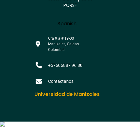
PQRSF
Language
Spanish
Cra 9 a # 19-03
Manizales, Caldas.
Colombia
+57606887 96 80
Contáctanos
Universidad de Manizales