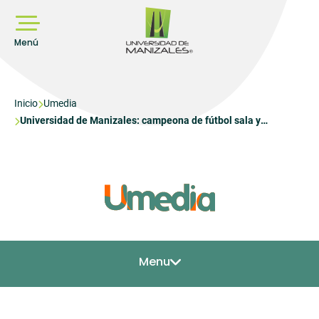
Pasar
al
contenido
principal
Menú
Sobrescribir
Inicio
Umedia
Universidad de Manizales: campeona de fútbol sala y
enlaces
baloncesto en Zonal de empleados universitarios
de
ayuda
a
la
navegación
Menu