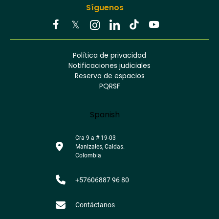
Síguenos
Youtube
Facebook
Twitter
Tiktok
Política de privacidad
Instagram
Menú
Linkedin
Notificaciones judiciales
footer
Reserva de espacios
PQRSF
Language
Spanish
Cra 9 a # 19-03
Manizales, Caldas.
Colombia
+57606887 96 80
Contáctanos