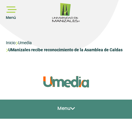
Pasar
al
contenido
principal
Menú
Sobrescribir
Inicio
Umedia
UManizales recibe reconocimiento de la Asamblea de Caldas
enlaces
de
ayuda
a
la
navegación
Menu