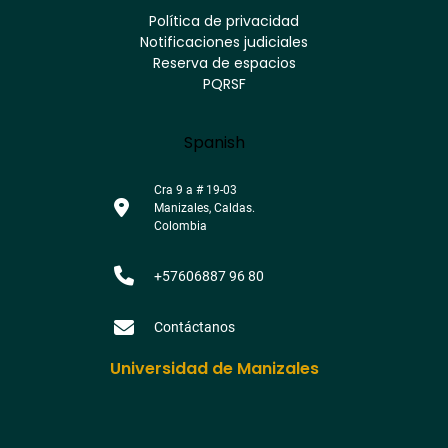
Youtube
Facebook
Twitter
Tiktok
Política de privacidad
Instagram
Menú
Linkedin
Notificaciones judiciales
footer
Reserva de espacios
PQRSF
Language
Spanish
Cra 9 a # 19-03
Manizales, Caldas.
Colombia
+57606887 96 80
Contáctanos
Universidad de Manizales