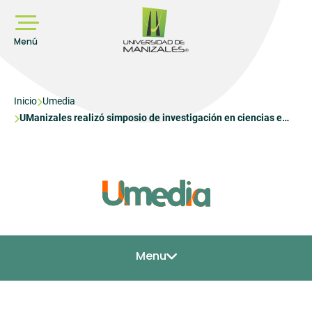
Pasar
al
contenido
principal
Menú
Sobrescribir
Inicio
Umedia
UManizales realizó simposio de investigación en ciencias e
enlaces
ingeniería
de
ayuda
a
la
navegación
Menu