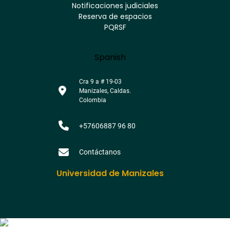
Notificaciones judiciales
footer
Reserva de espacios
PQRSF
Language
Spanish
Cra 9 a # 19-03
Manizales, Caldas.
Colombia
+57606887 96 80
Contáctanos
Universidad de Manizales