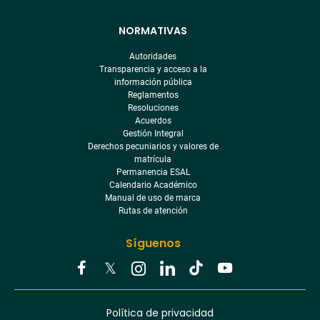
NORMATIVAS
Autoridades
Transparencia y acceso a la
información pública
Reglamentos
Resoluciones
Acuerdos
Gestión Integral
Derechos pecuniarios y valores de
matrícula
Permanencia ESAL
Calendario Académico
Manual de uso de marca
Rutas de atención
Síguenos
Youtube
Facebook
Twitter
Tiktok
Política de privacidad
Instagram
Menú
Linkedin