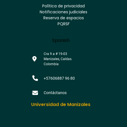
Youtube
Facebook
Twitter
Tiktok
Política de privacidad
Instagram
Menú
Linkedin
Notificaciones judiciales
footer
Reserva de espacios
PQRSF
Language
Spanish
Cra 9 a # 19-03
Manizales, Caldas.
Colombia
+57606887 96 80
Contáctanos
Universidad de Manizales