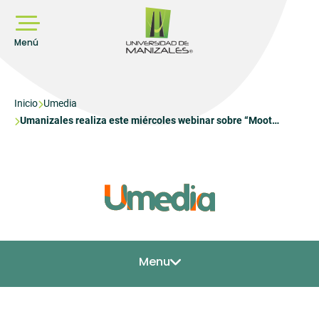
Pasar
al
contenido
principal
Menú
Sobrescribir
Inicio
Umedia
Umanizales realiza este miércoles webinar sobre “Moot
enlaces
Court”, concursos para fortalecer habilidades de los
de
estudiantes de derecho
ayuda
a
la
navegación
Menu