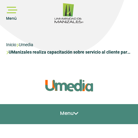
Pasar
al
contenido
principal
Menú
Sobrescribir
Inicio
Umedia
UManizales realiza capacitación sobre servicio al cliente para
enlaces
los administrativos de la institución
de
ayuda
a
la
navegación
Menu