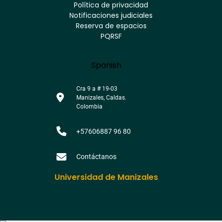
Youtube
Facebook
Twitter
Tiktok
Política de privacidad
Instagram
Menú
Linkedin
Notificaciones judiciales
footer
Reserva de espacios
PQRSF
Language
Spanish
Cra 9 a # 19-03
Manizales, Caldas.
Colombia
+57606887 96 80
Contáctanos
Universidad de Manizales