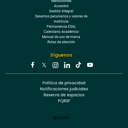
Resoluciones
Acuerdos
Gestión Integral
Derechos pecuniarios y valores de
matrícula
Permanencia ESAL
Calendario Académico
Manual de uso de marca
Rutas de atención
Síguenos
Youtube
Facebook
Twitter
Tiktok
Política de privacidad
Instagram
Menú
Linkedin
Notificaciones judiciales
footer
Reserva de espacios
PQRSF
Language
Spanish