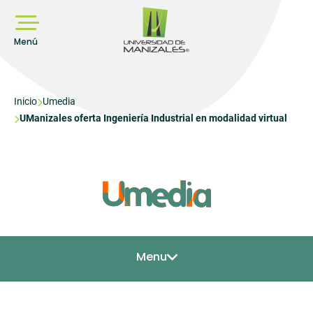
Pasar
al
contenido
principal
Menú
Sobrescribir
Inicio
Umedia
UManizales oferta Ingeniería Industrial en modalidad virtual
enlaces
de
ayuda
a
la
navegación
Menu