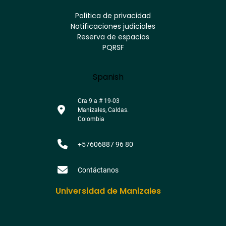
Youtube
Facebook
Twitter
Tiktok
Política de privacidad
Instagram
Menú
Linkedin
Notificaciones judiciales
footer
Reserva de espacios
PQRSF
Language
Spanish
Cra 9 a # 19-03
Manizales, Caldas.
Colombia
+57606887 96 80
Contáctanos
Universidad de Manizales