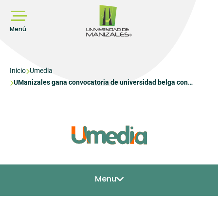
Pasar
al
contenido
principal
Menú
Sobrescribir
Inicio
Umedia
UManizales gana convocatoria de universidad belga con
enlaces
proyecto sobre ética del cuidado
de
ayuda
a
la
navegación
Menu