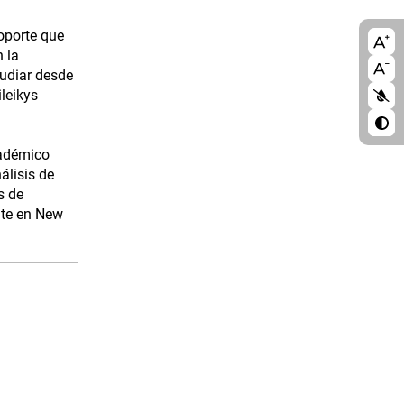
oporte que
A11
 la
blo
tudiar desde
leikys
cadémico
álisis de
s de
nte en New