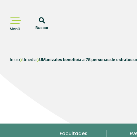
Pasar
al
contenido
principal
Buscar
Menú
Sobrescribir
Inicio
Umedia
UManizales beneficia a 75 personas de estratos u
enlaces
de
ayuda
a
la
navegación
Menu
Facultades
Ev