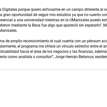
s Digitales porque quiero enfocarme en un campo diferente al s
na gran oportunidad de seguir mis estudios ya que no cuento con
presencial a una universidad mientras en la UManizales puedo es
ieron mediante la Beca fue algo que apareció sin esperarlo”, Mi
UManizales.
ama de amplio reconocimiento el cual cuenta con un pénsum a
icularmente, el programa me ofrece un vínculo estrecho entre el an
aplicabilidad hacia el área de los negocios y las finanzas, ademá
nto como analista o consultor”, Jorge Hernán Betancur, reside