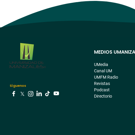
MEDIOS UMANIZA
Menú
pre
UMedia
Canal UM
footer
UMFM Radio
Revistas
Síguenos
Podcast
Directorio
Youtube
Facebook
Tiktok
Twitter
Instagram
Linkedin