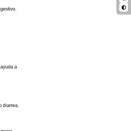
igestivo.
n ayuda a
o diarrea.