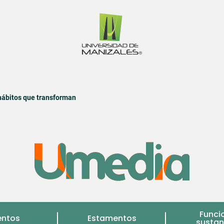
 hábitos que transforman
Funci
entos
Estamentos
sustan