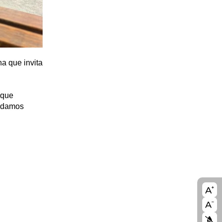
a que invita
 que
endamos
A11
blo