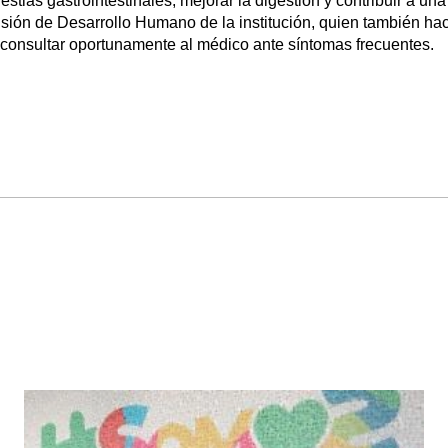
tias gastrointestinales, mejorar la digestión y contribuir a una
isión de Desarrollo Humano de la institución, quien también ha
 y consultar oportunamente al médico ante síntomas frecuentes.