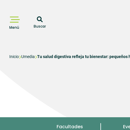
Pasar
al
contenido
principal
Buscar
Menú
Sobrescribir
Inicio
Umedia
Tu salud digestiva refleja tu bienestar: pequeños
enlaces
de
ayuda
a
la
navegación
Menu
Facultades
Ev