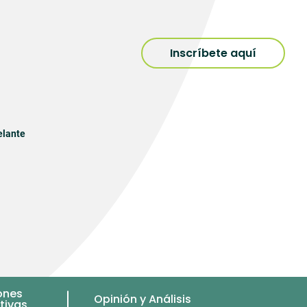
Inscríbete aquí
elante
ones
Opinión y Análisis
tivas