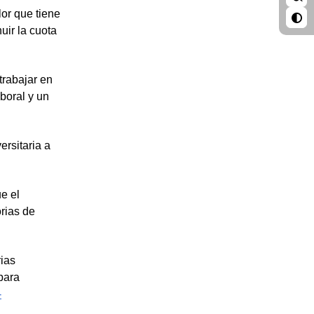
lor que tiene
uir la cuota
trabajar en
boral y un
ersitaria a
e el
orias de
rias
para
-