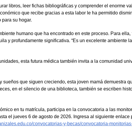
aurar libros, leer fichas bibliográficas y comprender el enorme va
económico que recibe gracias a esta labor le ha permitido dismin
vo para su hogar.
 ambiente humano que ha encontrado en este proceso. Para ella, 
uila y profundamente significativa. “Es un excelente ambiente la
unidades, esta futura médica también invita a la comunidad univ
s y sueños que siguen creciendo, esta joven mamá demuestra qu
eces, en el silencio de una biblioteca, también se escriben hist
nómico en tu matrícula, participa en la convocatoria a las monito
asta el jueves 6 de agosto de 2026. Ingresa al siguiente enlace 
anizales.edu.co/convocatorias-y-becas/convocatoria-monitorias