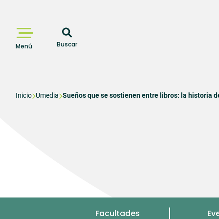
Pasar
al
contenido
principal
Buscar
Menú
Sobrescribir
Inicio
Umedia
Sueños que se sostienen entre libros: la historia 
enlaces
de
ayuda
a
la
navegación
Menu
Facultades
Ev