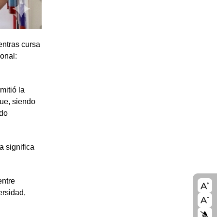
entras cursa
onal:
mitió la
que, siendo
ldo
 significa
entre
A11
ersidad,
blo