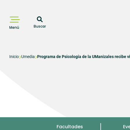
Pasar
al
contenido
principal
Buscar
Menú
Sobrescribir
Inicio
Umedia
Programa de Psicología de la UManizales recibe vi
enlaces
de
ayuda
a
la
navegación
Menu
Facultades
Ev