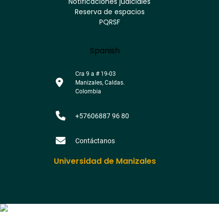
Notificaciones judiciales
footer
Reserva de espacios
PQRSF
Language
Spanish
Cra 9 a # 19-03
Manizales, Caldas.
Colombia
+57606887 96 80
Contáctanos
Universidad de Manizales