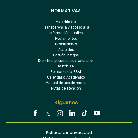
NORMATIVAS
Autoridades
Transparencia y acceso a la
información pública
Reglamentos
Resoluciones
Acuerdos
Gestión Integral
Derechos pecuniarios y valores de
matrícula
Permanencia ESAL
Calendario Académico
Manual de uso de marca
Rutas de atención
Síguenos
Youtube
Facebook
Twitter
Tiktok
Política de privacidad
Instagram
Menú
Linkedin