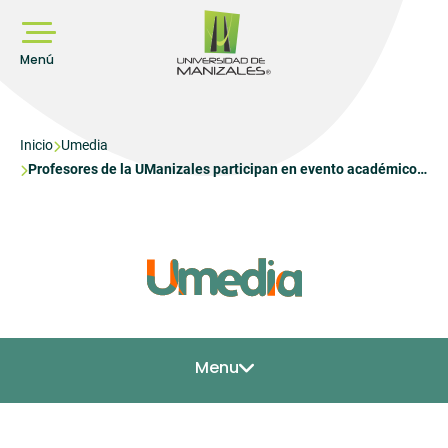
Pasar
al
contenido
principal
Menú
Sobrescribir
Inicio
Umedia
Profesores de la UManizales participan en evento académico
enlaces
en Cuba
de
ayuda
a
la
navegación
Menu