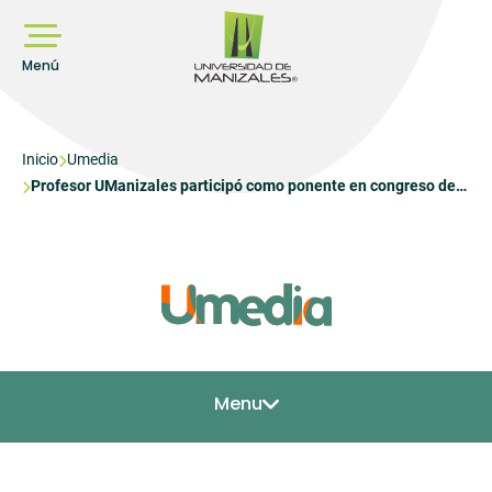
Pasar
al
contenido
principal
Menú
Sobrescribir
Inicio
Umedia
Profesor UManizales participó como ponente en congreso de
enlaces
la Asociación Portuguesa de Desarrollo Regional
de
ayuda
a
la
navegación
Menu