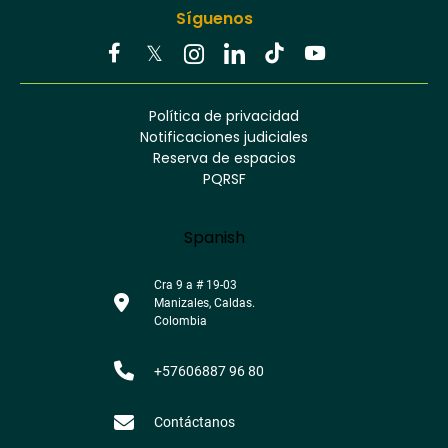
Síguenos
Youtube
Facebook
Twitter
Tiktok
Política de privacidad
Instagram
Menú
Linkedin
Notificaciones judiciales
footer
Reserva de espacios
PQRSF
Language
Spanish
Cra 9 a # 19-03
Manizales, Caldas.
Colombia
+57606887 96 80
Contáctanos