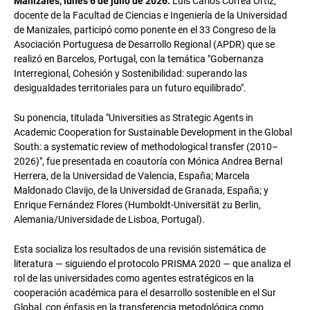
Manizales, lunes 6 de julio de 2026.
Luis Carlos Correa Ortiz,
docente de la Facultad de Ciencias e Ingeniería de la Universidad
de Manizales, participó como ponente en el 33 Congreso de la
Asociación Portuguesa de Desarrollo Regional (APDR) que se
realizó en Barcelos, Portugal, con la temática "Gobernanza
Interregional, Cohesión y Sostenibilidad: superando las
desigualdades territoriales para un futuro equilibrado".
Su ponencia, titulada "Universities as Strategic Agents in
Academic Cooperation for Sustainable Development in the Global
South: a systematic review of methodological transfer (2010–
2026)", fue presentada en coautoría con Mónica Andrea Bernal
Herrera, de la Universidad de Valencia, España; Marcela
Maldonado Clavijo, de la Universidad de Granada, España; y
Enrique Fernández Flores (Humboldt-Universität zu Berlin,
Alemania/Universidade de Lisboa, Portugal).
Esta socializa los resultados de una revisión sistemática de
literatura — siguiendo el protocolo PRISMA 2020 — que analiza el
rol de las universidades como agentes estratégicos en la
cooperación académica para el desarrollo sostenible en el Sur
Global, con énfasis en la transferencia metodológica como