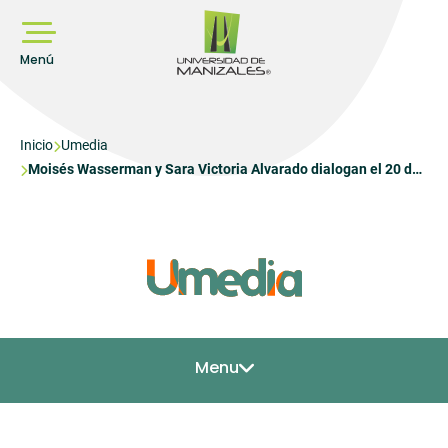
Pasar
al
contenido
principal
Menú
Sobrescribir
Inicio
Umedia
Moisés Wasserman y Sara Victoria Alvarado dialogan el 20 de
enlaces
abril sobre educación universitaria en las “Conversaciones
de
transformadoras” de la UManizales
ayuda
a
la
navegación
Menu