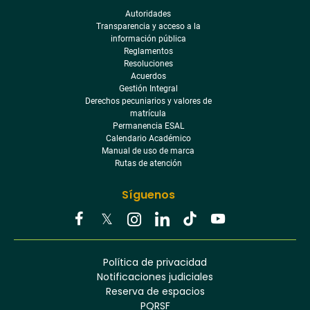
Autoridades
Transparencia y acceso a la
información pública
Reglamentos
Resoluciones
Acuerdos
Gestión Integral
Derechos pecuniarios y valores de
matrícula
Permanencia ESAL
Calendario Académico
Manual de uso de marca
Rutas de atención
Síguenos
Youtube
Facebook
Twitter
Tiktok
Política de privacidad
Instagram
Menú
Linkedin
Notificaciones judiciales
footer
Reserva de espacios
PQRSF