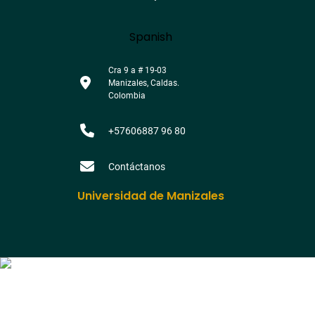
Language
Spanish
Cra 9 a # 19-03
Manizales, Caldas.
Colombia
+57606887 96 80
Contáctanos
Universidad de Manizales