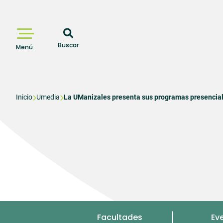
Pasar
al
contenido
principal
Buscar
Menú
Sobrescribir
Inicio
Umedia
La UManizales presenta sus programas presencia
enlaces
de
ayuda
a
la
navegación
Menu
Facultades
Ev