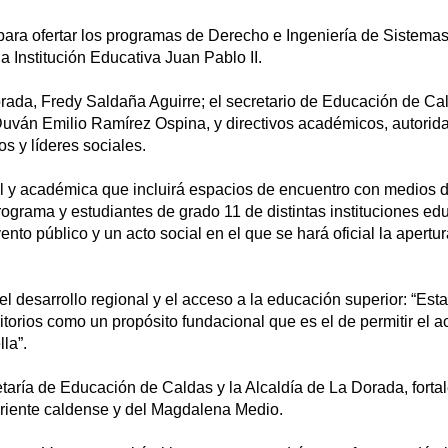
o para ofertar los programas de Derecho e Ingeniería de Sistemas
 Institución Educativa Juan Pablo II.
orada, Fredy Saldaña Aguirre; el secretario de Educación de Ca
 Duván Emilio Ramírez Ospina, y directivos académicos, autorid
s y líderes sociales.
al y académica que incluirá espacios de encuentro con medios 
ograma y estudiantes de grado 11 de distintas instituciones edu
nto público y un acto social en el que se hará oficial la apertur
l desarrollo regional y el acceso a la educación superior: “Est
rritorios como un propósito fundacional que es el de permitir el a
la”.
taría de Educación de Caldas y la Alcaldía de La Dorada, forta
oriente caldense y del Magdalena Medio.