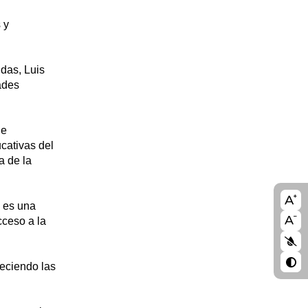
 y
ldas, Luis
ades
de
cativas del
a de la
A11
a es una
blo
cceso a la
leciendo las