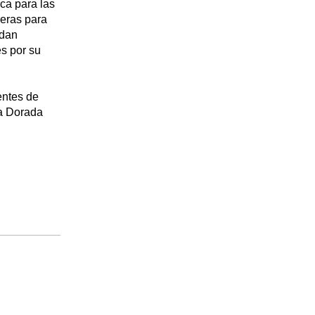
ca para las
reras para
edan
s por su
entes de
La Dorada