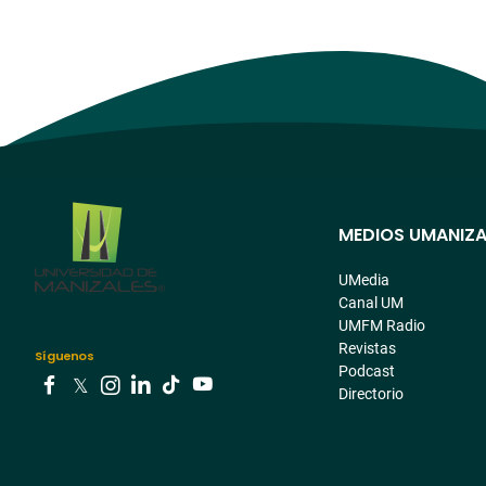
MEDIOS UMANIZA
Menú
pre
UMedia
Canal UM
footer
UMFM Radio
Revistas
Síguenos
Podcast
Directorio
Youtube
Facebook
Tiktok
Twitter
Instagram
Linkedin