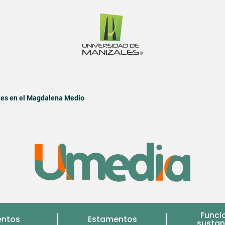
les en el Magdalena Medio
Funci
entos
Estamentos
sustan