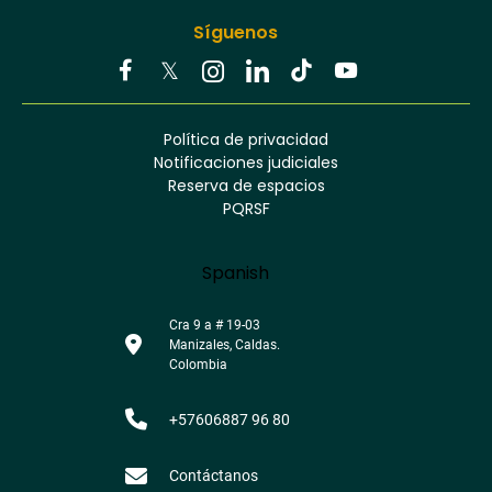
Síguenos
Youtube
Facebook
Twitter
Tiktok
Política de privacidad
Instagram
Menú
Linkedin
Notificaciones judiciales
footer
Reserva de espacios
PQRSF
Language
Spanish
Cra 9 a # 19-03
Manizales, Caldas.
Colombia
+57606887 96 80
Contáctanos