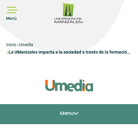
Pasar
al
contenido
principal
Menú
Sobrescribir
Inicio
Umedia
La UManizales impacta a la sociedad a través de la formación
enlaces
para el trabajo
de
ayuda
a
la
navegación
Menu