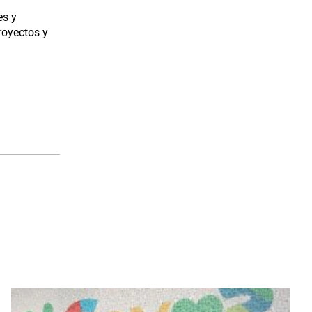
es y
royectos y