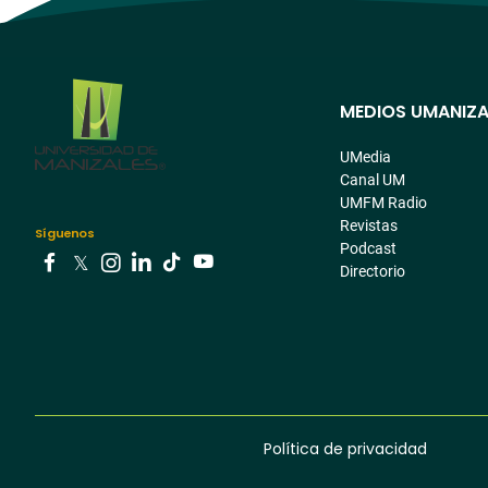
MEDIOS UMANIZA
Menú
pre
UMedia
Canal UM
footer
UMFM Radio
Revistas
Síguenos
Podcast
Directorio
Youtube
Facebook
Tiktok
Twitter
Instagram
Linkedin
Política de privacidad
Menú