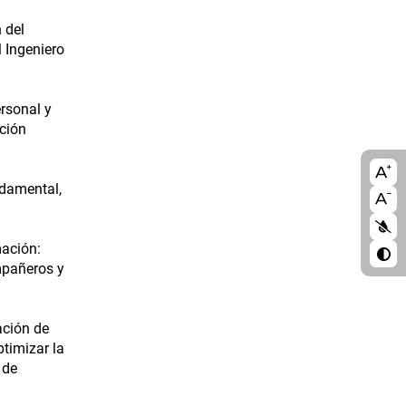
 del
 Ingeniero
ersonal y
ción
A11
ndamental,
blo
mación:
mpañeros y
ación de
timizar la
 de