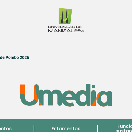
o de Pombo 2026
Funci
entos
Estamentos
sustan