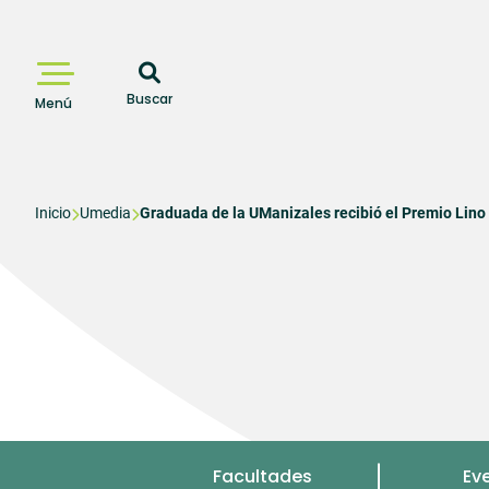
Pasar
al
contenido
principal
Buscar
Menú
Sobrescribir
Inicio
Umedia
Graduada de la UManizales recibió el Premio Lin
enlaces
de
ayuda
a
la
navegación
Menu
Facultades
Ev