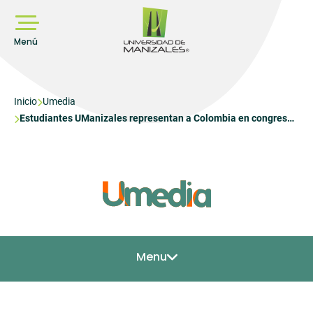
Pasar
al
contenido
principal
Menú
Sobrescribir
Inicio
Umedia
Estudiantes UManizales representan a Colombia en congreso
enlaces
internacional que se realiza en Argentina
de
ayuda
a
la
navegación
Menu