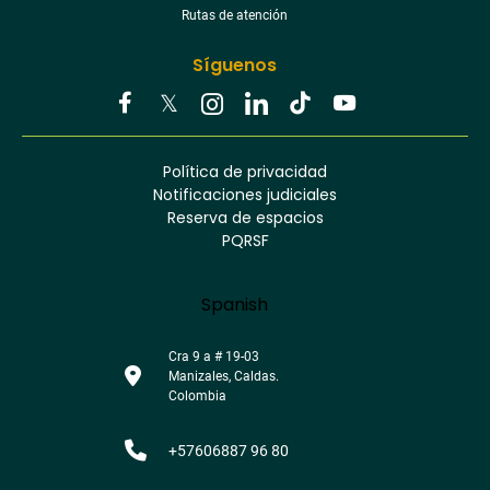
Rutas de atención
Síguenos
Youtube
Facebook
Twitter
Tiktok
Política de privacidad
Instagram
Menú
Linkedin
Notificaciones judiciales
footer
Reserva de espacios
PQRSF
Language
Spanish
Cra 9 a # 19-03
Manizales, Caldas.
Colombia
+57606887 96 80