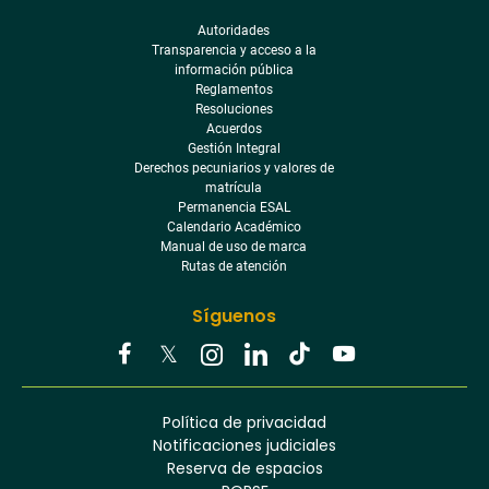
Autoridades
Transparencia y acceso a la
información pública
Reglamentos
Resoluciones
Acuerdos
Gestión Integral
Derechos pecuniarios y valores de
matrícula
Permanencia ESAL
Calendario Académico
Manual de uso de marca
Rutas de atención
Síguenos
Youtube
Facebook
Twitter
Tiktok
Política de privacidad
Instagram
Menú
Linkedin
Notificaciones judiciales
footer
Reserva de espacios