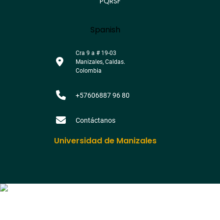
PQRSF
Language
Spanish
Cra 9 a # 19-03
Manizales, Caldas.
Colombia
+57606887 96 80
Contáctanos
Universidad de Manizales