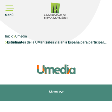
Pasar
al
contenido
principal
Menú
Sobrescribir
Inicio
Umedia
Estudiantes de la UManizales viajan a España para participar
enlaces
en escuela de verano internacional
de
ayuda
a
la
navegación
Menu