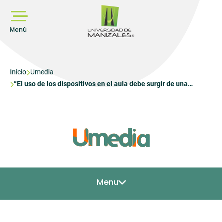
Pasar
al
contenido
principal
Menú
Sobrescribir
Inicio
Umedia
“El uso de los dispositivos en el aula debe surgir de una
enlaces
conversación intergeneracional”: Germán Guarín Jurado, en el
de
Día del Maestro
ayuda
a
la
navegación
Menu