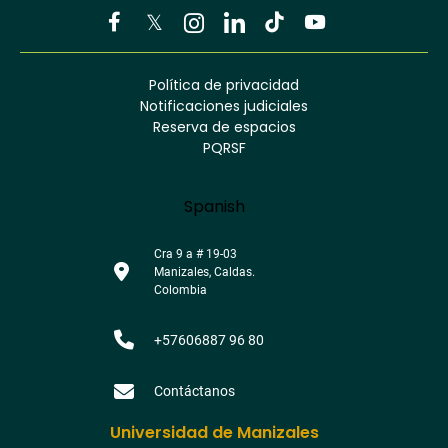
Youtube
Facebook
Twitter
Tiktok
Política de privacidad
Instagram
Menú
Linkedin
Notificaciones judiciales
footer
Reserva de espacios
PQRSF
Language
Spanish
Cra 9 a # 19-03
Manizales, Caldas.
Colombia
+57606887 96 80
Contáctanos
Universidad de Manizales