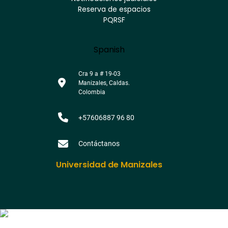
footer
Reserva de espacios
PQRSF
Language
Spanish
Cra 9 a # 19-03
Manizales, Caldas.
Colombia
+57606887 96 80
Contáctanos
Universidad de Manizales