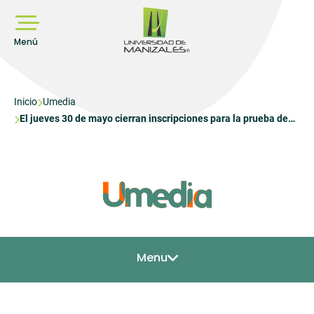
Pasar
al
contenido
principal
Menú
Sobrescribir
Inicio
Umedia
El jueves 30 de mayo cierran inscripciones para la prueba de
enlaces
inglés de profesores y administrativos
de
ayuda
a
la
navegación
Menu