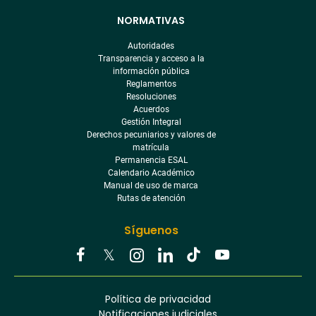
NORMATIVAS
Autoridades
Transparencia y acceso a la
información pública
Reglamentos
Resoluciones
Acuerdos
Gestión Integral
Derechos pecuniarios y valores de
matrícula
Permanencia ESAL
Calendario Académico
Manual de uso de marca
Rutas de atención
Síguenos
Youtube
Facebook
Twitter
Tiktok
Política de privacidad
Instagram
Menú
Linkedin
Notificaciones judiciales