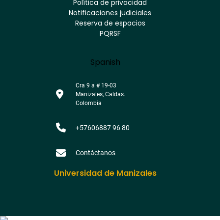
Youtube
Facebook
Twitter
Tiktok
Política de privacidad
Instagram
Menú
Linkedin
Notificaciones judiciales
footer
Reserva de espacios
PQRSF
Language
Spanish
Cra 9 a # 19-03
Manizales, Caldas.
Colombia
+57606887 96 80
Contáctanos
Universidad de Manizales