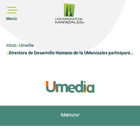
Pasar
al
contenido
principal
Menú
Sobrescribir
Inicio
Umedia
Directora de Desarrollo Humano de la UManizales participará
enlaces
en encuentro internacional sobre bienestar universitario
de
ayuda
a
la
navegación
Menu