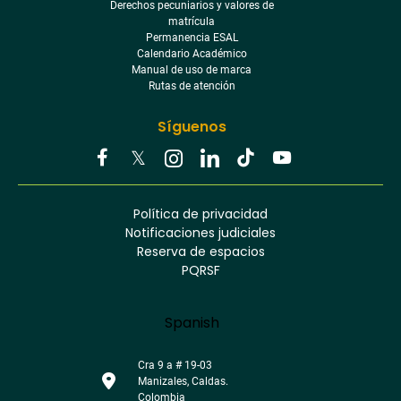
Derechos pecuniarios y valores de
matrícula
Permanencia ESAL
Calendario Académico
Manual de uso de marca
Rutas de atención
Síguenos
Youtube
Facebook
Twitter
Tiktok
Política de privacidad
Instagram
Menú
Linkedin
Notificaciones judiciales
footer
Reserva de espacios
PQRSF
Language
Spanish
Cra 9 a # 19-03
Manizales, Caldas.
Colombia