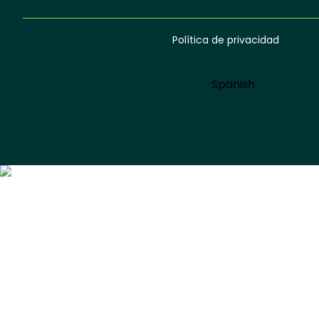
Política de privacidad
Menú
footer
Language
Spanish