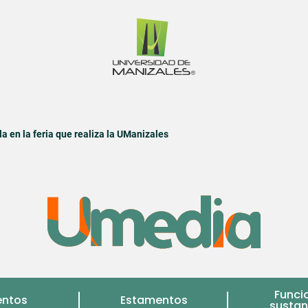
a en la feria que realiza la UManizales
Funci
entos
Estamentos
sustan