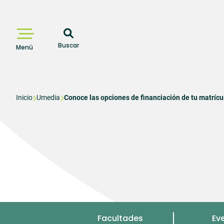
Pasar
al
contenido
principal
Buscar
Menú
Sobrescribir
Inicio
Umedia
Conoce las opciones de financiación de tu matrícul
enlaces
de
ayuda
a
la
navegación
Menu
Facultades
Ev