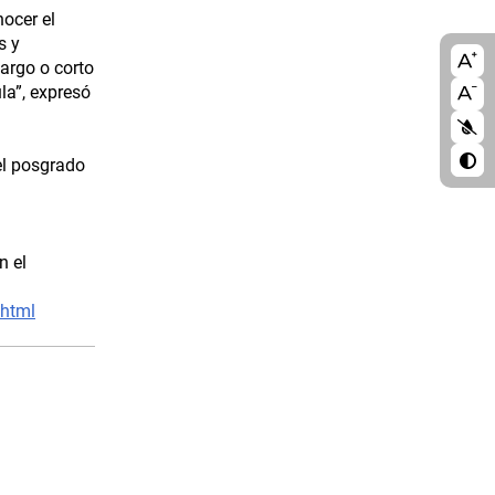
nocer el
s y
A11
largo o corto
la”, expresó
blo
el posgrado
n el
.html