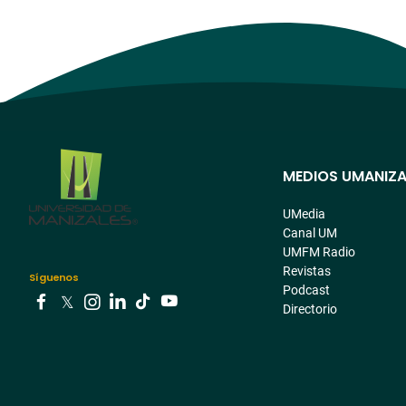
MEDIOS UMANIZA
Menú
pre
UMedia
Canal UM
footer
UMFM Radio
Revistas
Síguenos
Podcast
Directorio
Youtube
Facebook
Tiktok
Twitter
Instagram
Linkedin