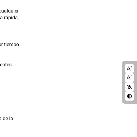
cualquier
a rápida,
or tiempo
rentes
A11
blo
a de la