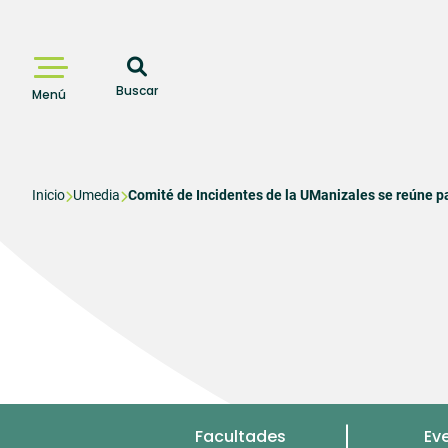
Pasar
al
contenido
principal
Buscar
Menú
Sobrescribir
Inicio
Umedia
Comité de Incidentes de la UManizales se reúne p
enlaces
de
ayuda
a
la
navegación
Menu
Facultades
Ev