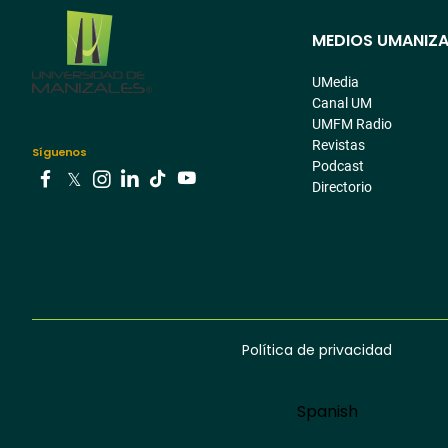
MEDIOS UMANIZA
Menú
pre
UMedia
Canal UM
footer
UMFM Radio
Revistas
Síguenos
Podcast
Directorio
Youtube
Facebook
Tiktok
Twitter
Instagram
Linkedin
Política de privacidad
Menú
footer
Language
Spanish