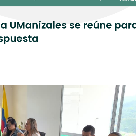
la UManizales se reúne par
espuesta