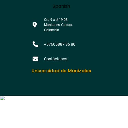
Language
Spanish
Cra 9 a # 19-03
Manizales, Caldas.
Colombia
+57606887 96 80
Contáctanos
Universidad de Manizales