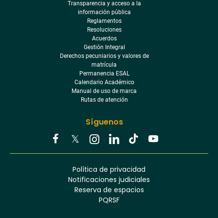
Transparencia y acceso a la
información pública
Reglamentos
Resoluciones
Acuerdos
Gestión Integral
Derechos pecuniarios y valores de
matrícula
Permanencia ESAL
Calendario Académico
Manual de uso de marca
Rutas de atención
Síguenos
Youtube
Facebook
Twitter
Tiktok
Política de privacidad
Instagram
Menú
Linkedin
Notificaciones judiciales
footer
Reserva de espacios
PQRSF