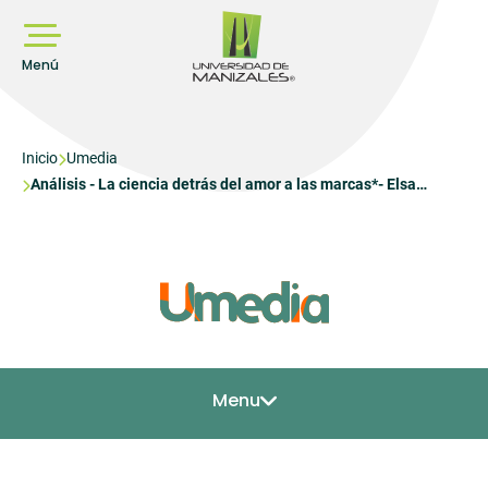
Pasar
al
contenido
principal
Menú
Sobrescribir
Inicio
Umedia
Análisis - La ciencia detrás del amor a las marcas*- Elsa
enlaces
González
de
ayuda
a
la
navegación
Menu