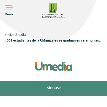
Pasar
al
contenido
principal
Menú
Sobrescribir
Inicio
Umedia
561 estudiantes de la UManizales se gradúan en ceremonias
enlaces
de grados públicos que se realizan el viernes 28 de marzo
de
ayuda
a
la
navegación
Menu