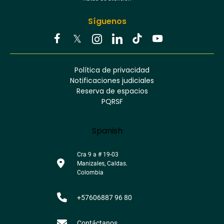
Síguenos
Youtube
Facebook
Twitter
Tiktok
Política de privacidad
Instagram
Menú
Linkedin
Notificaciones judiciales
footer
Reserva de espacios
PQRSF
Language
Spanish
Cra 9 a # 19-03
Manizales, Caldas.
Colombia
+57606887 96 80
Contáctanos