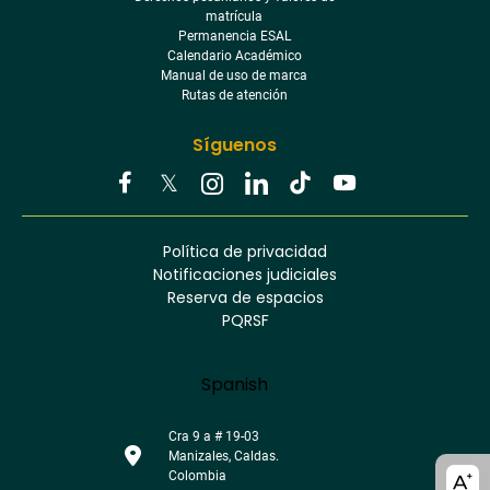
matrícula
Permanencia ESAL
Calendario Académico
Manual de uso de marca
Rutas de atención
Síguenos
Youtube
Facebook
Twitter
Tiktok
Política de privacidad
Instagram
Menú
Linkedin
Notificaciones judiciales
footer
Reserva de espacios
PQRSF
Language
Spanish
Cra 9 a # 19-03
Manizales, Caldas.
A11y
Colombia