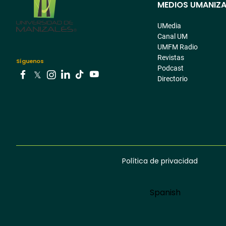
MEDIOS UMANIZA
Menú
pre
UMedia
Canal UM
footer
UMFM Radio
Revistas
Síguenos
Podcast
Directorio
Youtube
Facebook
Tiktok
Twitter
Instagram
Linkedin
Política de privacidad
Menú
footer
Language
Spanish