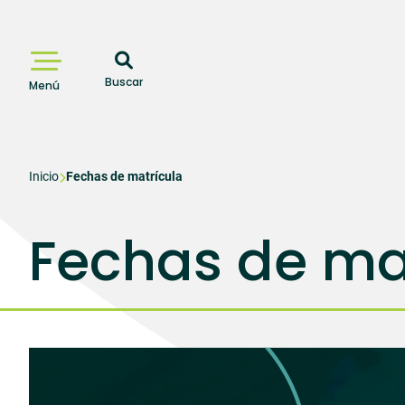
Pasar
al
contenido
principal
Buscar
Menú
Sobrescribir
Inicio
Fechas de matrícula
enlaces
Fechas de ma
de
ayuda
a
la
navegación