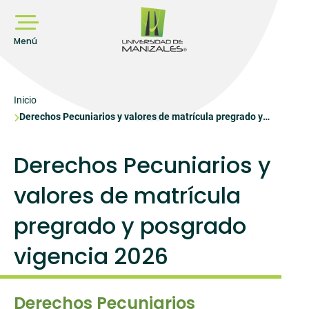
Pasar
al
contenido
principal
Menú
Sobrescribir
Inicio
Derechos Pecuniarios y valores de matrícula pregrado y
enlaces
posgrado vigencia 2026
de
ayuda
Derechos Pecuniarios y
a
valores de matrícula
la
navegación
pregrado y posgrado
vigencia 2026
Derechos Pecuniarios