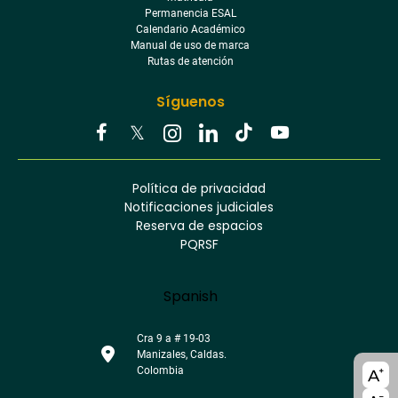
Permanencia ESAL
Calendario Académico
Manual de uso de marca
Rutas de atención
Síguenos
Youtube
Facebook
Twitter
Tiktok
Política de privacidad
Instagram
Menú
Linkedin
Notificaciones judiciales
footer
Reserva de espacios
PQRSF
Language
Spanish
Cra 9 a # 19-03
Manizales, Caldas.
A11y
Colombia
bloc