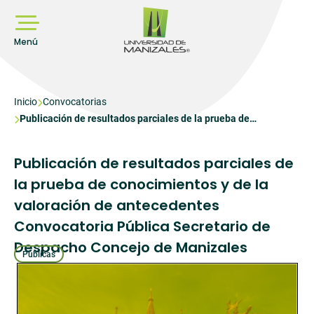
Pasar
al
contenido
principal
Menú
Sobrescribir
Inicio
Convocatorias
Publicación de resultados parciales de la prueba de
enlaces
conocimientos y de la valoración de antecedentes
de
Convocatoria Pública Secretario de Despacho Concejo de
ayuda
Publicación de resultados parciales de
Manizales
a
la prueba de conocimientos y de la
la
valoración de antecedentes
navegación
Convocatoria Pública Secretario de
Despacho Concejo de Manizales
Públicas