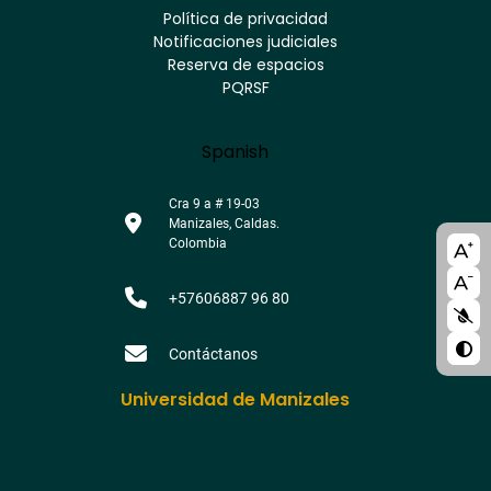
Youtube
Facebook
Twitter
Tiktok
Política de privacidad
Instagram
Menú
Linkedin
Notificaciones judiciales
footer
Reserva de espacios
PQRSF
Language
Spanish
Cra 9 a # 19-03
Manizales, Caldas.
A11y
Colombia
bloc
+57606887 96 80
Contáctanos
Universidad de Manizales