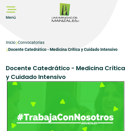
Pasar
al
contenido
principal
Menú
Sobrescribir
Inicio
Convocatorias
Docente Catedrático - Medicina Crítica y Cuidado Intensivo
enlaces
de
ayuda
Docente Catedrático - Medicina Crítica
a
y Cuidado Intensivo
la
navegación