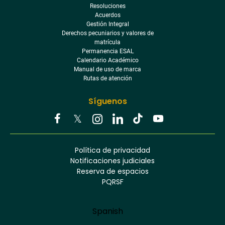
Resoluciones
Acuerdos
Gestión Integral
Derechos pecuniarios y valores de
matrícula
Permanencia ESAL
Calendario Académico
Manual de uso de marca
Rutas de atención
Síguenos
Youtube
Facebook
Twitter
Tiktok
Política de privacidad
Instagram
Menú
Linkedin
Notificaciones judiciales
footer
Reserva de espacios
PQRSF
Language
Spanish