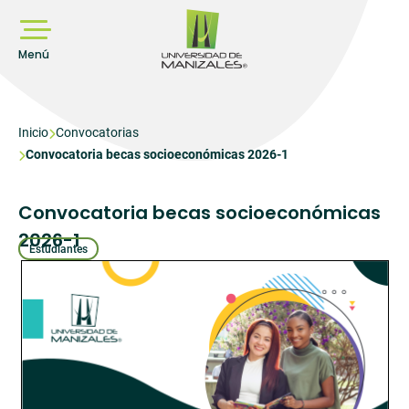
Pasar
al
contenido
principal
Menú
Sobrescribir
Inicio
Convocatorias
Convocatoria becas socioeconómicas 2026-1
enlaces
de
ayuda
Convocatoria becas socioeconómicas
a
2026-1
Estudiantes
la
navegación