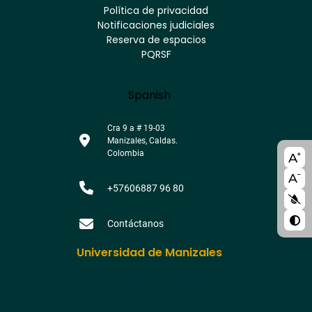
Youtube
Facebook
Twitter
Tiktok
Política de privacidad
Instagram
Menú
Linkedin
Notificaciones judiciales
footer
Reserva de espacios
PQRSF
Language
Spanish
Cra 9 a # 19-03
Manizales, Caldas.
A11y
Colombia
bloc
+57606887 96 80
Contáctanos
Universidad de Manizales