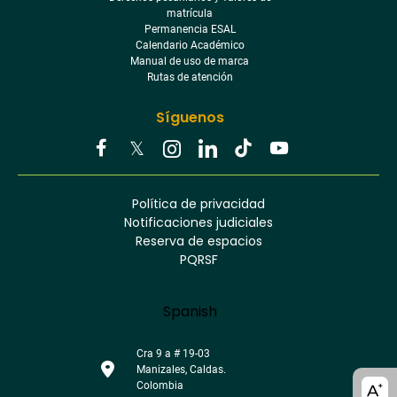
matrícula
Permanencia ESAL
Calendario Académico
Manual de uso de marca
Rutas de atención
Síguenos
Youtube
Facebook
Twitter
Tiktok
Política de privacidad
Instagram
Menú
Linkedin
Notificaciones judiciales
footer
Reserva de espacios
PQRSF
Language
Spanish
Cra 9 a # 19-03
Manizales, Caldas.
A11y
Colombia