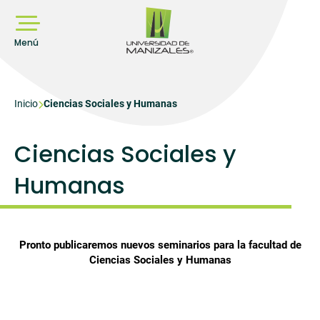
Pasar
al
contenido
principal
Menú
Sobrescribir
Inicio
Ciencias Sociales y Humanas
enlaces
de
Ciencias Sociales y
ayuda
Humanas
a
la
navegación
Pronto publicaremos nuevos seminarios para la facultad de
Ciencias Sociales y Humanas