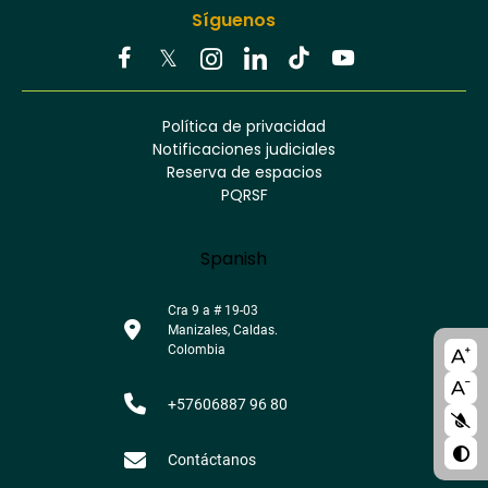
Síguenos
Youtube
Facebook
Twitter
Tiktok
Política de privacidad
Instagram
Menú
Linkedin
Notificaciones judiciales
footer
Reserva de espacios
PQRSF
Language
Spanish
Cra 9 a # 19-03
Manizales, Caldas.
A11y
Colombia
bloc
+57606887 96 80
Contáctanos