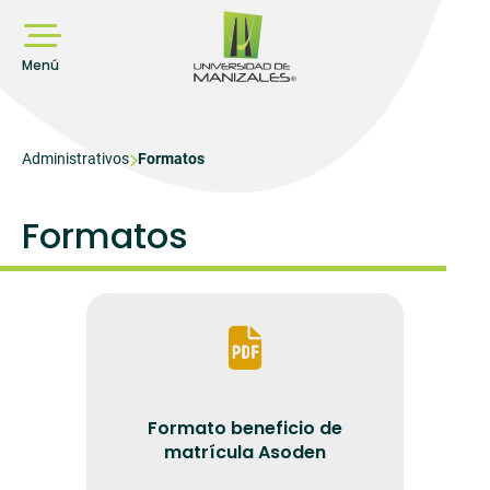
Pasar
al
contenido
principal
Menú
Sobrescribir
Administrativos
Formatos
enlaces
de
Formatos
ayuda
a
la
navegación
Formato beneficio de
matrícula Asoden