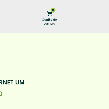
0
Carrito de
0 elementos
compra
RNET UM
0