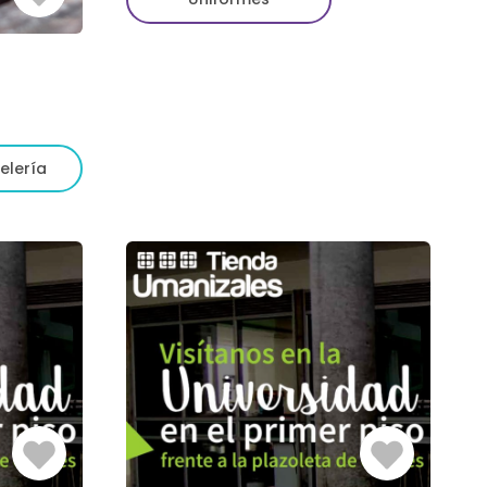
Sesión
elería
Iniciar
Iniciar
Sesión
Sesión