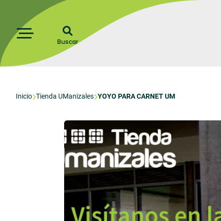
Pasar
al
contenido
principal
Buscar
Menú
Sobrescribir
Inicio
Tienda UManizales
YOYO PARA CARNET UM
enlaces
de
ayuda
a
la
navegación