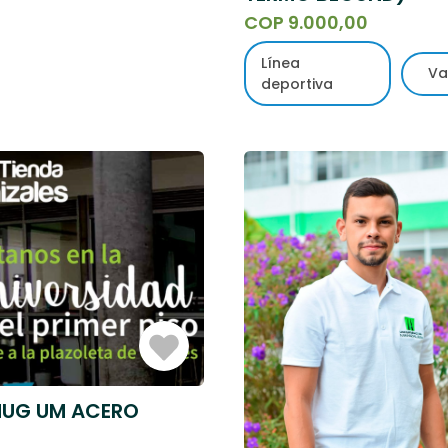
COP 9.000,00
Línea
Va
deportiva
Iniciar
Sesión
UG UM ACERO