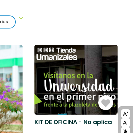
rios
Iniciar
Sesión
A11
KIT DE OFICINA - No aplica
blo